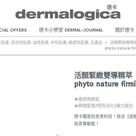
AL OFFERS
德卡小學堂 DERMAL-JOURNAL
關於德卡 
性肌膚
,
混合性肌膚
,
油性肌膚
,
中性肌膚
,
敏感性肌膚
,
全產品
活顏緊緻雙導
phyto nature fi
活顏緊緻雙導精萃
phyto nature firm
★適用熟齡肌
★瞬間緊實/明亮活化/彈力提拉
德卡獨家抗老黑科技！結合《逆
底青春動能！