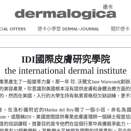
AL OFFERS
德卡小學堂 DERMAL-JOURNAL
關於德卡 
IDI國際皮膚研究學院
the international dermal institute
產業產生了一股變革力量。那一年 珍. 沃爾文Jane Wurwund(創
的美容產業，珍意識到美國根本沒有提供皮膚和身體治療方面的
的，然而在美國，入行的大學生持有執業資格但欠缺訓練，更不
，在洛杉磯附近的Marina del Rey開了一個小班，命名為
Dermal Institute，或簡稱IDI，美國首間提供專業皮膚護理師一個碩
度的培訓課程，首要目的是令他們在這個行業中具備競爭能力。今
世界有37個教學點，其教學水平被視為國際的評量準則。至今每